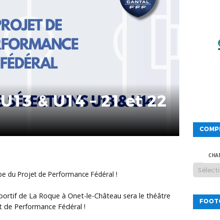
s U13 & U14 – 21 et 22
COMP
CHA
ape du Projet de Performance Fédéral !
sportif de La Roque à Onet-le-Château sera le théâtre
FOOT
t de Performance Fédéral !