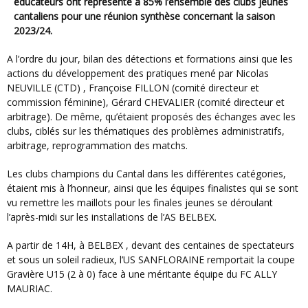
éducateurs ont représenté à 85% l’ensemble des clubs jeunes
cantaliens pour une réunion synthèse concernant la saison
2023/24.
A l’ordre du jour, bilan des détections et formations ainsi que les
actions du développement des pratiques mené par Nicolas
NEUVILLE (CTD) , Françoise FILLON (comité directeur et
commission féminine), Gérard CHEVALIER (comité directeur et
arbitrage). De même, qu’étaient proposés des échanges avec les
clubs, ciblés sur les thématiques des problèmes administratifs,
arbitrage, reprogrammation des matchs.
Les clubs champions du Cantal dans les différentes catégories,
étaient mis à l’honneur, ainsi que les équipes finalistes qui se sont
vu remettre les maillots pour les finales jeunes se déroulant
l’après-midi sur les installations de l’AS BELBEX.
A partir de 14H, à BELBEX , devant des centaines de spectateurs
et sous un soleil radieux, l’US SANFLORAINE remportait la coupe
Gravière U15 (2 à 0) face à une méritante équipe du FC ALLY
MAURIAC.