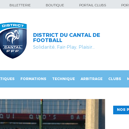
BILLETTERIE
BOUTIQUE
PORTAIL CLUBS
PORT
DISTRICT DU CANTAL DE
FOOTBALL
Solidarité, Fair-Play, Plaisir…
TIQUES
FORMATIONS
TECHNIQUE
ARBITRAGE
CLUBS
NOS P