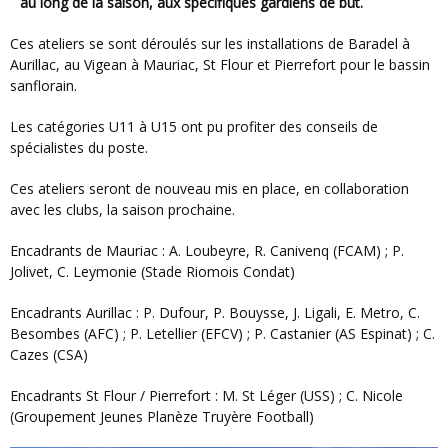
au long de la saison, aux spécifiques gardiens de but.
Ces ateliers se sont déroulés sur les installations de Baradel à
Aurillac, au Vigean à Mauriac, St Flour et Pierrefort pour le bassin
sanflorain.
Les catégories U11 à U15 ont pu profiter des conseils de
spécialistes du poste.
Ces ateliers seront de nouveau mis en place, en collaboration
avec les clubs, la saison prochaine.
Encadrants de Mauriac : A. Loubeyre, R. Canivenq (FCAM) ; P.
Jolivet, C. Leymonie (Stade Riomois Condat)
Encadrants Aurillac : P. Dufour, P. Bouysse, J. Ligali, E. Metro, C.
Besombes (AFC) ; P. Letellier (EFCV) ; P. Castanier (AS Espinat) ; C.
Cazes (CSA)
Encadrants St Flour / Pierrefort : M. St Léger (USS) ; C. Nicole
(Groupement Jeunes Planèze Truyère Football)