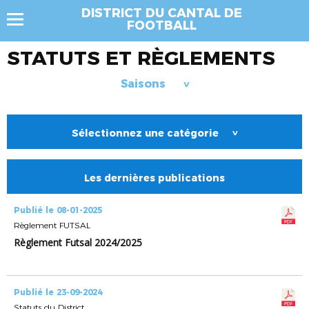
DISTRICT DU CANTAL DE
FOOTBALL
STATUTS ET RÈGLEMENTS
Saisons
>
Sélectionnez une catégorie
>
Les dernières publications
Publié le 08-01-2025
Règlement FUTSAL
Règlement Futsal 2024/2025
Publié le 23-09-2024
Statuts du District