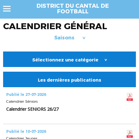
DISTRICT DU CANTAL DE
FOOTBALL
CALENDRIER GÉNÉRAL
Saisons
>
Sélectionnez une catégorie
>
Les dernières publications
Publié le 27-07-2026
Calendrier Séniors
Calendrier SENIORS 26/27
Publié le 10-07-2026
Calendrier Jeunes