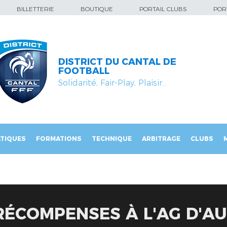
BILLETTERIE
BOUTIQUE
PORTAIL CLUBS
PORT
DISTRICT DU CANTAL DE
FOOTBALL
Solidarité, Fair-Play, Plaisir…
TIQUES
FORMATIONS
TECHNIQUE
ARBITRAGE
CLUBS
RÉCOMPENSES À L'AG D'A