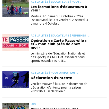
ACTUALITÉS | EDUCATEURS | FOOT
ANIMATION | FORMATIONS |
Les formations d’éducateurs à
INFORMATIONS
venir
Module U7 : Samedi 3 Octobre 2020 à
Espinat Module U9 : Vendredi 2, samedi 3,
dimanche 4 Octobr...
ACTUALITÉS | EDUCATEURS | FÉMININES |
FOOT ANIMATION | INFORMATIONS
Opération « Carte Passerelle »
et « mon club près de chez
moi »
Le ministère de l’Education Nationale et
des Sports, le CNOSF et les fédérations
sportives scolaires (USE...
ACTUALITÉS | FOOT ANIMATION |
INFORMATIONS | U13 | U14 | U15
Déclaration d’Entente
Veuillez trouver à la suite le document de
déclaration d'entente pour la saison
2020/2021. Déclaration d'...
U13