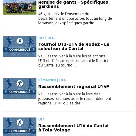
Remise de gants – Spécifiques
gardiens
45 gardiens de l'ensemble du
département ont participé, tout au long de
la saison, aux spécifiques gardie...
U13 | U14
Tournoi U13-U14 de Rodez – La
sélection du Cantal
Veuillez trouver à la suite les sélections
U13 et U14 qui représenteront le District
du Cantal au tournoi...
FÉMININES | U14
Rassemblement régional U14F
Veuillez trouver à la suite la liste des
joueuses retenues pour le rassemblement
régional U14F qui se dér...
U14
Rassemblement U14 du Cantal
à Tola-Vologe