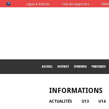
FFF
Ligues & Districts
Club des supporters
Billet
ACCUEIL
DISTRICT
EPREUVES
PRATIQUES
INFORMATIONS
ACTUALITÉS
U13
U14