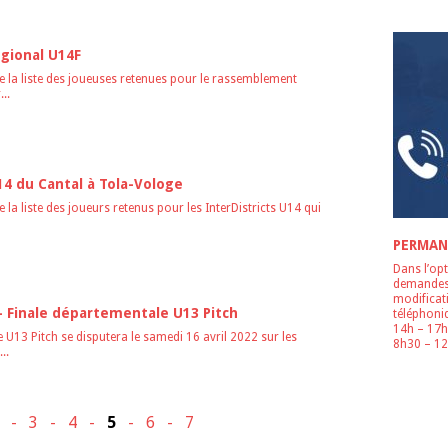
gional U14F
ite la liste des joueuses retenues pour le rassemblement
..
 du Cantal à Tola-Vologe
te la liste des joueurs retenus pour les InterDistricts U14 qui
PERMAN
Dans l’opt
demandes 
modificat
 – Finale départementale U13 Pitch
téléphoniq
14h – 17h
 U13 Pitch se disputera le samedi 16 avril 2022 sur les
8h30 – 12
..
-
3
-
4
-
5
-
6
-
7