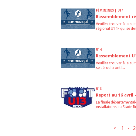
FÉMININES | U14
Rassemblement ré
Veuillez trouver à la su
régional U14F qui se dér.
U14
Rassemblement U14
Veuillez trouver à la sui
se dérouleront l...
U13
Report au 16 avril
La finale départementale
installations du Stade Ri.
<
1
-
2