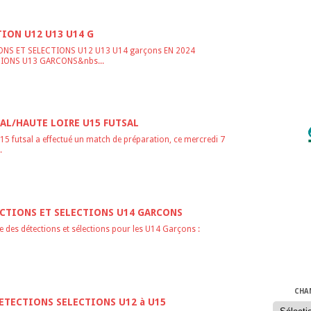
NOS P
ION U12 U13 U14 G
NS ET SELECTIONS U12 U13 U14 garçons EN 2024
IONS U13 GARCONS&nbs...
TAL/HAUTE LOIRE U15 FUTSAL
15 futsal a effectué un match de préparation, ce mercredi 7
.
ECTIONS ET SELECTIONS U14 GARCONS
 des détections et sélections pour les U14 Garçons :
COMPÉ
CHA
TECTIONS SELECTIONS U12 à U15