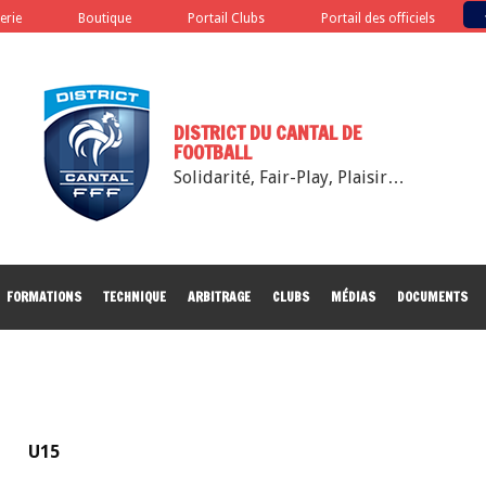
terie
Boutique
Portail Clubs
Portail des officiels
DISTRICT DU CANTAL DE
FOOTBALL
Solidarité, Fair-Play, Plaisir…
FORMATIONS
TECHNIQUE
ARBITRAGE
CLUBS
MÉDIAS
DOCUMENTS
U15