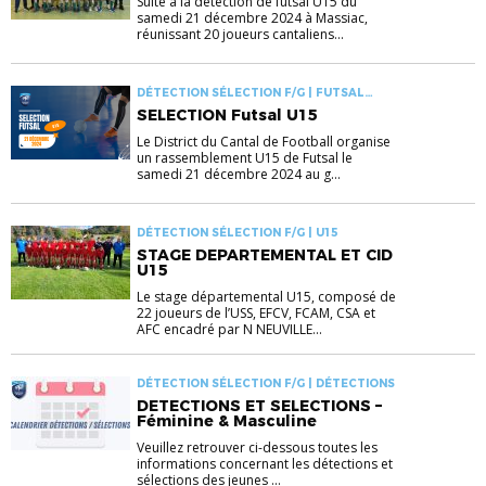
Suite à la détection de futsal U15 du
samedi 21 décembre 2024 à Massiac,
réunissant 20 joueurs cantaliens...
DÉTECTION SÉLECTION F/G | FUTSAL
JEUNES
SELECTION Futsal U15
Le District du Cantal de Football organise
un rassemblement U15 de Futsal le
samedi 21 décembre 2024 au g...
DÉTECTION SÉLECTION F/G | U15
STAGE DEPARTEMENTAL ET CID
U15
Le stage départemental U15, composé de
22 joueurs de l’USS, EFCV, FCAM, CSA et
AFC encadré par N NEUVILLE...
DÉTECTION SÉLECTION F/G | DÉTECTIONS
DETECTIONS ET SELECTIONS –
Féminine & Masculine
Veuillez retrouver ci-dessous toutes les
informations concernant les détections et
sélections des jeunes ...